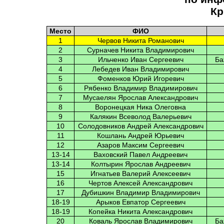
Кр
Место
ФИО
1
Червов Никита Романович
2
Сурначев Никита Владимирович
3
Ильченко Иван Сергеевич
Ба
4
Лебедев Иван Владимирович
5
Фоменков Юрий Игоревич
6
Рябенко Владимир Владимирович
7
Мусаелян Ярослав Александрович
8
Воронецкая Ника Олеговна
9
Калякин Всеволод Валерьевич
10
Солодовников Андрей Александрович
11
Кошлань Андрей Юрьевич
12
Азаров Максим Сергеевич
13-14
Ваховский Павел Андреевич
13-14
Колтырин Ярослав Андреевич
15
Игнатьев Валерий Алексеевич
16
Чертов Алексей Александрович
17
Дубишкин Владимир Владимирович
18-19
Арыков Евпатор Сергеевич
18-19
Копейка Никита Александрович
20
Коваль Ярослав Владимирович
Ба