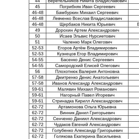
44
Веретельников Никита Владиславович
45
Погрибняк Иван Сергеевич
46-48
Бамбуркин Михаил Сергеевич
46-48
Левченко Всеслав Владиславович
46-48
Щербаков Никита Юрьевич
49
Дорохин Артем Александрович
50
Исаев Эльвис Нурсиетович
51
Чаленко Марк Олегович
52-53
Егоров Артём Владимирович
52-53
Кузнецов Егор Владимирович
54-55
Басенко Денис Сергеевич
54-55
Самородский Елисей Олегович
56
Плохотнюк Валерия Антоновна
57-58
Дмитренко Денис Анатольевич
57-58
Иванов Александр Александрович
59-61
Малявин Михаил Романович
59-61
Нагорный Павел Игоревич
59-61
Стринадка Кирилл Александрович
62-72
Артамонова Ольга Юрьевна
62-72
Винник Данил Григорьевич
62-72
Сенченко Даниил Александрович
62-72
Чудаков Евгений Александрович
62-72
Голубенко Александр Григорьевич
62-72
Голякова Екатерина Васильевна