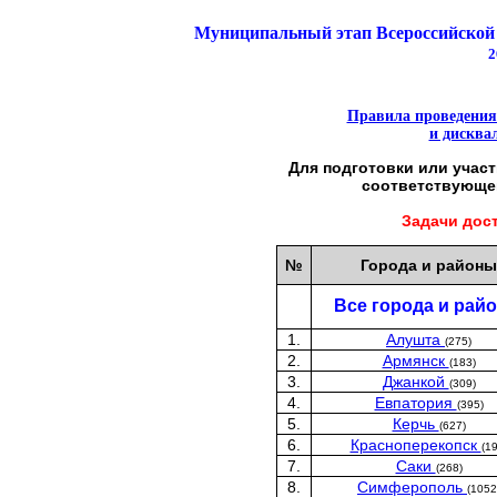
Муниципальный этап Всероссийской
2
Правила проведения
и дисква
Для подготовки или участ
соответствующе
Задачи дос
№
Города и районы
Все города и рай
1.
Алушта
(275)
2.
Армянск
(183)
3.
Джанкой
(309)
4.
Евпатория
(395)
5.
Керчь
(627)
6.
Красноперекопск
(19
7.
Саки
(268)
8.
Симферополь
(1052