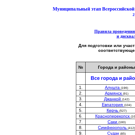
Муниципальный этап Всероссийской
2
Правила проведения
и дисква
Для подготовки или участ
соответствующе
№
Города и районы
Все города и рай
1.
Алушта
(196)
2.
Армянск
(91)
3.
Джанкой
(142)
4.
Евпатория
(104)
5.
Керчь
(527)
6.
Красноперекопск
(10
7.
Саки
(180)
8.
Симферополь
(412)
9.
Судак
(85)