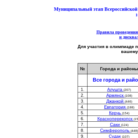
Муниципальный этап Всероссийской
1
Правила проведения
и дисква
Для участия в олимпиаде 
вашему
№
Города и районы
Все города и рай
1.
Алушта
(207)
2.
Армянск
(108)
3.
Джанкой
(446)
4.
Евпатория
(188)
5.
Керчь
(154)
6.
Красноперекопск
(15
7.
Саки
(124)
8.
Симферополь
(448)
9.
Судак
(107)