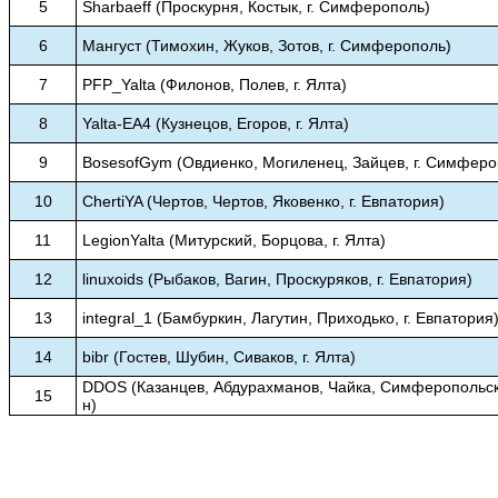
5
Sharbaeff (Проскурня, Костык, г. Симферополь)
6
Мангуст (Тимохин, Жуков, Зотов, г. Симферополь)
7
PFP_Yalta (Филонов, Полев, г. Ялта)
8
Yalta-EA4 (Кузнецов, Егоров, г. Ялта)
9
BosesofGym (Овдиенко, Могиленец, Зайцев, г. Симферо
10
ChertiYA (Чертов, Чертов, Яковенко, г. Евпатория)
11
LegionYalta (Митурский, Борцова, г. Ялта)
12
linuxoids (Рыбаков, Вагин, Проскуряков, г. Евпатория)
13
integral_1 (Бамбуркин, Лагутин, Приходько, г. Евпатория
14
bibr (Гостев, Шубин, Сиваков, г. Ялта)
DDOS (Казанцев, Абдурахманов, Чайка, Симферопольск
15
н)