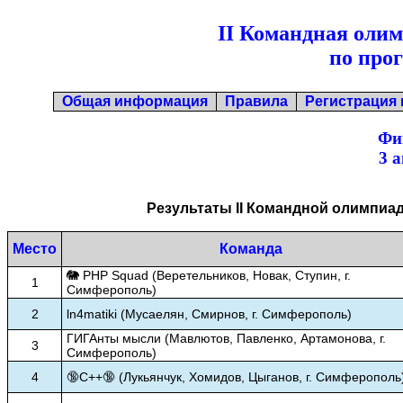
II Командная оли
по про
Общая информация
Правила
Регистрация
Фи
3 а
Результаты II Командной олимпи
Место
Команда
🐘 PHP Squad (Веретельников, Новак, Ступин, г.
1
Симферополь)
2
ln4matiki (Мусаелян, Смирнов, г. Симферополь)
ГИГАнты мысли (Мавлютов, Павленко, Артамонова, г.
3
Симферополь)
4
🔞С++🔞 (Лукьянчук, Хомидов, Цыганов, г. Симферополь