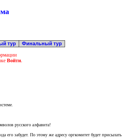
ыма
ый тур
Финальный тур
ормации
опке
Войти
.
истеме.
мволов русского алфавита!
 его забудет. По этому же адресу оргкомитет будет присылать