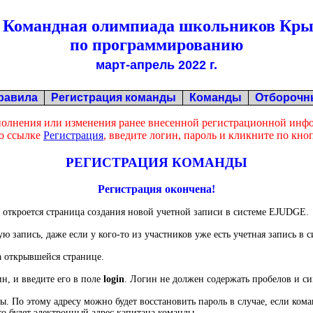
I Командная олимпиада школьников Кр
по программированию
март-апрель 2022 г.
равила
Регистрация команды
Команды
Отборочн
полнения или изменения ранее внесенной регистрационной инф
о ссылке
Регистрация
, введите логин, пароль и кликните по кн
РЕГИСТРАЦИЯ КОМАНДЫ
Регистрация окончена!
 откроется страница создания новой учетной записи в системе EJUDGE.
запись, даже если у кого-то из участников уже есть учетная запись в с
а открывшейся странице.
н, и введите его в поле
login
. Логин не должен содержать пробелов и си
 этому адресу можно будет восстановить пароль в случае, если команда
о будет электронный адрес капитана команды.