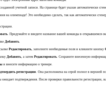
созданной учетной записи. На странице будет указан автоматически сге
ния на олимпиаде! Это необходимо сделать, так как автоматически сген
истрации.
овать
. Придумайте и введите название вашей команды в открывшемся о
лке
Добавить
.
ссылке
Редактировать
, заполните необходимые поля и кликните кнопку
сылку
Добавить
, а затем
Редактировать
. Сохраните внесенную информа
ры
и внесите информацию о тренере.
дтвердить регистрацию
. Она расположена на серой полосе в верхней п
ы ожидает подтверждения. После проверки правильности регистрации, в