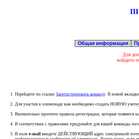
II
Общая информация
П
Для до
войдите п
Перейдите по ссылке
Зарегистрировать команду
.
В новой вкладке
Для участия в олимпиаде вам необходимо создать НОВУЮ учетную 
Внимательно прочтите правила регистрации, которые появятся н
В соответствии с правилами придумайте для вашей команды логи
В поле
e-mail
введите ДЕЙСТВУЮЩИЙ адрес электронной почты. По
информационные сообщения об олимпиаде. Лучше всего, если эт