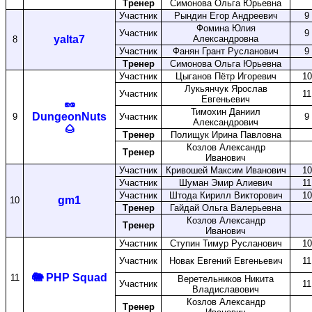
Тренер
Симонова Ольга Юрьевна
Участник
Рындин Егор Андреевич
9
Фомина Юлия
Участник
9
yalta7
Александровна
8
Участник
Фанян Грант Русланович
9
Тренер
Симонова Ольга Юрьевна
Участник
Цыганов Пётр Игоревич
10
Лукьянчук Ярослав
Участник
11
Евгеньевич
🥜
Тимохин Даниил
DungeonNuts
9
Участник
9
Александрович
🌰
Тренер
Полищук Ирина Павловна
Козлов Александр
Тренер
Иванович
Участник
Кривошей Максим Иванович
10
Участник
Шуман Эмир Алиевич
11
Участник
Штода Кирилл Викторович
10
gm1
10
Тренер
Гайдай Ольга Валерьевна
Козлов Александр
Тренер
Иванович
Участник
Ступин Тимур Русланович
10
Участник
Новак Евгений Евгеньевич
11
🐘 PHP Squad
11
Веретельников Никита
Участник
11
Владиславович
Козлов Александр
Тренер