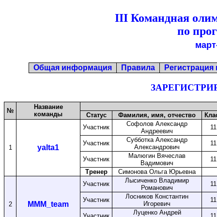
III Командная ол
по про
март
Общая информация
Правила
Регистрация
ЗАРЕГИСТР
Название
№
команды
Статус
Фамилия, имя, отчество
Кла
Софолов Александр
Участник
11
Андреевич
Субботка Александр
Участник
11
yalta1
Александрович
1
Малюгин Вячеслав
Участник
11
Вадимович
Тренер
Симонова Ольга Юрьевна
Лысиченко Владимир
Участник
11
Романович
Лосников Константин
Участник
11
MMM_team
Игоревич
2
Луценко Андрей
Участник
11