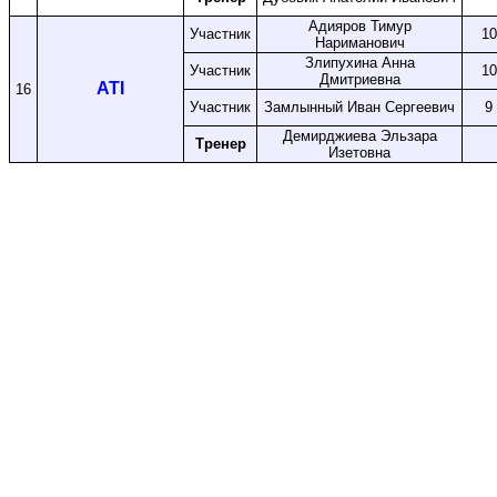
Адияров Тимур
Участник
10
Нариманович
Злипухина Анна
Участник
10
Дмитриевна
ATI
16
Участник
Замлынный Иван Сергеевич
9
Демирджиева Эльзара
Тренер
Изетовна