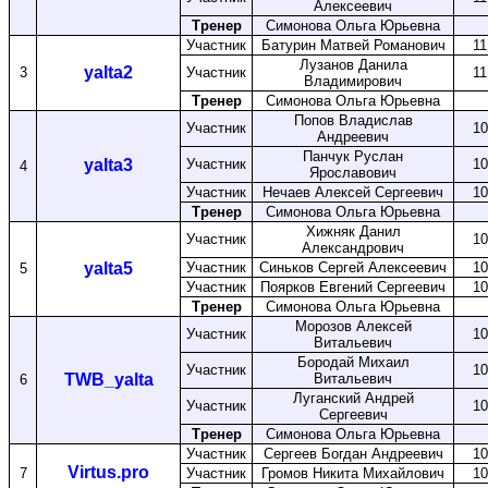
Алексеевич
Тренер
Симонова Ольга Юрьевна
Участник
Батурин Матвей Романович
11
Лузанов Данила
yalta2
3
Участник
11
Владимирович
Тренер
Симонова Ольга Юрьевна
Попов Владислав
Участник
10
Андреевич
Панчук Руслан
yalta3
Участник
10
4
Ярославович
Участник
Нечаев Алексей Сергеевич
10
Тренер
Симонова Ольга Юрьевна
Хижняк Данил
Участник
10
Александрович
yalta5
Участник
Синьков Сергей Алексеевич
10
5
Участник
Поярков Евгений Сергеевич
10
Тренер
Симонова Ольга Юрьевна
Морозов Алексей
Участник
10
Витальевич
Бородай Михаил
Участник
10
TWB_yalta
Витальевич
6
Луганский Андрей
Участник
10
Сергеевич
Тренер
Симонова Ольга Юрьевна
Участник
Сергеев Богдан Андреевич
10
Virtus.pro
7
Участник
Громов Никита Михайлович
10