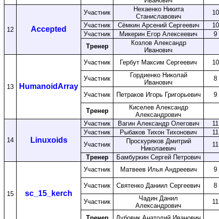
Иванович
Нехаенко Никита
Участник
10
Станиславович
Участник
Сёмкин Арсений Сергеевич
10
Accepted
12
Участник
Микерин Егор Алексеевич
9
Козлов Александр
Тренер
Иванович
Участник
Гербут Максим Сергеевич
10
Гордиенко Николай
Участник
8
Иванович
HumanoidArray
13
Участник
Петраков Игорь Григорьевич
9
Киселев Александр
Тренер
Александрович
Участник
Вагин Александр Олегович
11
Участник
Рыбаков Тихон Тихонович
11
Linuxoids
14
Проскуряков Дмитрий
Участник
11
Николаевич
Тренер
Бамбуркин Сергей Петрович
Участник
Матвеев Илья Андреевич
9
Участник
Святенко Даниил Сергеевич
8
sc_15_kerch
15
Чадин Данил
Участник
11
Александрович
Тренер
Дубовик Анатолий Иванович